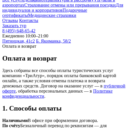
аэропортах
Страхование отмены или прерывания поездки
Для
индивидуалов и корпоративов
Подарочные
сертификаты
Медицинские страховки
Отзывы
Контакты
Заказать тур
8 (495) 648-65-42
Ежедневно 10:00–21:00
Пятницкая, 41с2
Б. Якиманка, 58/2
Оплата и возврат
Оплата и возврат
Здесь собраны все способы оплаты туристических услуг
компании «ТриАтур», порядок оплаты банковской картой
онлайн, а также условия отмены платежа и возврата
денежных средств. Договор на оказание услуг — в
публичной
оферте
, обработка персональных данных — в
Политике
конфиденциальности
.
1. Способы оплаты
Наличными
В офисе при оформлении договора.
По счёту
Безналичный перевод по реквизитам — для