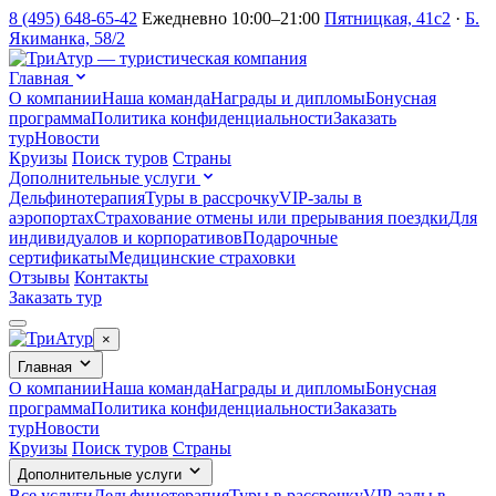
8 (495) 648-65-42
Ежедневно 10:00–21:00
Пятницкая, 41с2
·
Б.
Якиманка, 58/2
Главная
О компании
Наша команда
Награды и дипломы
Бонусная
программа
Политика конфиденциальности
Заказать
тур
Новости
Круизы
Поиск туров
Страны
Дополнительные услуги
Дельфинотерапия
Туры в рассрочку
VIP-залы в
аэропортах
Страхование отмены или прерывания поездки
Для
индивидуалов и корпоративов
Подарочные
сертификаты
Медицинские страховки
Отзывы
Контакты
Заказать тур
×
Главная
О компании
Наша команда
Награды и дипломы
Бонусная
программа
Политика конфиденциальности
Заказать
тур
Новости
Круизы
Поиск туров
Страны
Дополнительные услуги
Все услуги
Дельфинотерапия
Туры в рассрочку
VIP-залы в