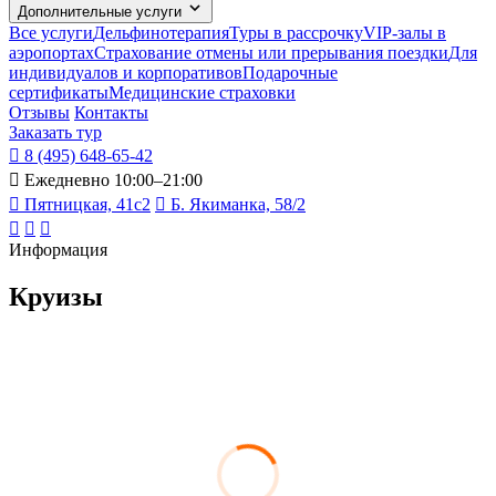
Дополнительные услуги
Все услуги
Дельфинотерапия
Туры в рассрочку
VIP-залы в
аэропортах
Страхование отмены или прерывания поездки
Для
индивидуалов и корпоративов
Подарочные
сертификаты
Медицинские страховки
Отзывы
Контакты
Заказать тур
8 (495) 648-65-42
Ежедневно 10:00–21:00
Пятницкая, 41с2
Б. Якиманка, 58/2
Информация
Круизы