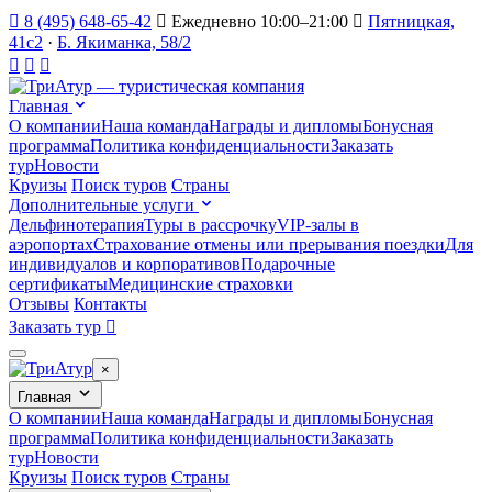
8 (495) 648-65-42
Ежедневно 10:00–21:00
Пятницкая,
41с2
·
Б. Якиманка, 58/2
Главная
О компании
Наша команда
Награды и дипломы
Бонусная
программа
Политика конфиденциальности
Заказать
тур
Новости
Круизы
Поиск туров
Страны
Дополнительные услуги
Дельфинотерапия
Туры в рассрочку
VIP-залы в
аэропортах
Страхование отмены или прерывания поездки
Для
индивидуалов и корпоративов
Подарочные
сертификаты
Медицинские страховки
Отзывы
Контакты
Заказать тур
×
Главная
О компании
Наша команда
Награды и дипломы
Бонусная
программа
Политика конфиденциальности
Заказать
тур
Новости
Круизы
Поиск туров
Страны