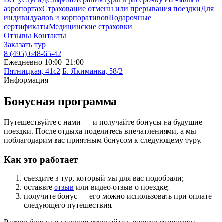
аэропортах
Страхование отмены или прерывания поездки
Для
индивидуалов и корпоративов
Подарочные
сертификаты
Медицинские страховки
Отзывы
Контакты
Заказать тур
8 (495) 648-65-42
Ежедневно 10:00–21:00
Пятницкая, 41с2
Б. Якиманка, 58/2
Информация
Бонусная программа
Путешествуйте с нами — и получайте бонусы на будущие
поездки. После отдыха поделитесь впечатлениями, а мы
поблагодарим вас приятным бонусом к следующему туру.
Как это работает
съездите в тур, который мы для вас подобрали;
оставьте
отзыв
или видео-отзыв о поездке;
получите бонус — его можно использовать при оплате
следующего путешествия.
Размер бонуса и условия уточняйте у вашего менеджера —