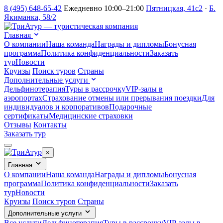
8 (495) 648-65-42
Ежедневно 10:00–21:00
Пятницкая, 41с2
·
Б.
Якиманка, 58/2
Главная
О компании
Наша команда
Награды и дипломы
Бонусная
программа
Политика конфиденциальности
Заказать
тур
Новости
Круизы
Поиск туров
Страны
Дополнительные услуги
Дельфинотерапия
Туры в рассрочку
VIP-залы в
аэропортах
Страхование отмены или прерывания поездки
Для
индивидуалов и корпоративов
Подарочные
сертификаты
Медицинские страховки
Отзывы
Контакты
Заказать тур
×
Главная
О компании
Наша команда
Награды и дипломы
Бонусная
программа
Политика конфиденциальности
Заказать
тур
Новости
Круизы
Поиск туров
Страны
Дополнительные услуги
Все услуги
Дельфинотерапия
Туры в рассрочку
VIP-залы в