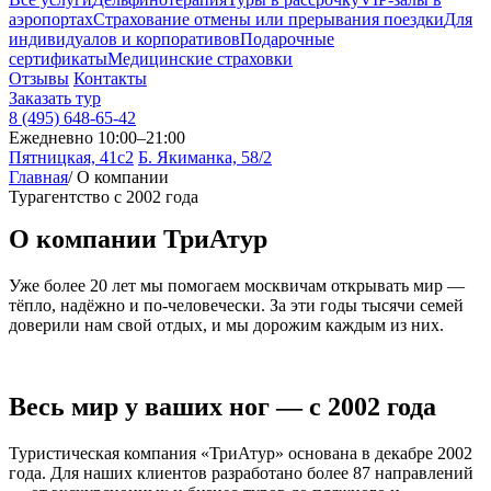
аэропортах
Страхование отмены или прерывания поездки
Для
индивидуалов и корпоративов
Подарочные
сертификаты
Медицинские страховки
Отзывы
Контакты
Заказать тур
8 (495) 648-65-42
Ежедневно 10:00–21:00
Пятницкая, 41с2
Б. Якиманка, 58/2
Главная
/
О компании
Турагентство с 2002 года
О компании
ТриАтур
Уже более 20 лет мы помогаем москвичам открывать мир —
тёпло, надёжно и по-человечески. За эти годы тысячи семей
доверили нам свой отдых, и мы дорожим каждым из них.
Весь мир у ваших ног —
с 2002 года
Туристическая компания «ТриАтур» основана в декабре 2002
года. Для наших клиентов разработано более 87 направлений