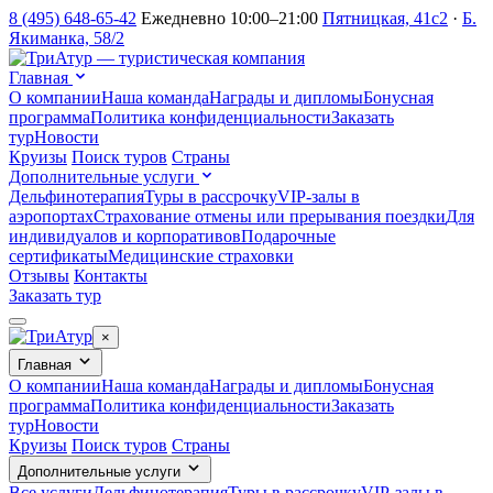
8 (495) 648-65-42
Ежедневно 10:00–21:00
Пятницкая, 41с2
·
Б.
Якиманка, 58/2
Главная
О компании
Наша команда
Награды и дипломы
Бонусная
программа
Политика конфиденциальности
Заказать
тур
Новости
Круизы
Поиск туров
Страны
Дополнительные услуги
Дельфинотерапия
Туры в рассрочку
VIP-залы в
аэропортах
Страхование отмены или прерывания поездки
Для
индивидуалов и корпоративов
Подарочные
сертификаты
Медицинские страховки
Отзывы
Контакты
Заказать тур
×
Главная
О компании
Наша команда
Награды и дипломы
Бонусная
программа
Политика конфиденциальности
Заказать
тур
Новости
Круизы
Поиск туров
Страны
Дополнительные услуги
Все услуги
Дельфинотерапия
Туры в рассрочку
VIP-залы в