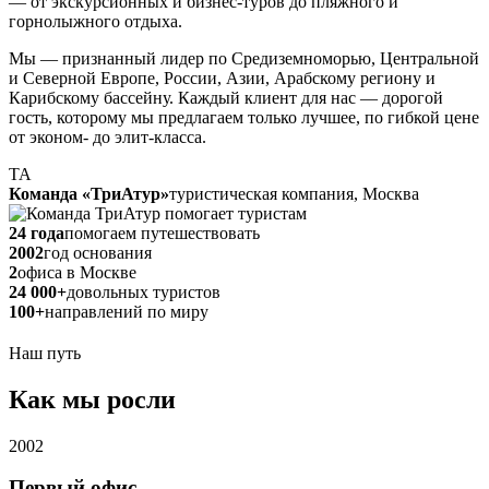
— от экскурсионных и бизнес-туров до пляжного и
горнолыжного отдыха.
Мы — признанный лидер по Средиземноморью, Центральной
и Северной Европе, России, Азии, Арабскому региону и
Карибскому бассейну. Каждый клиент для нас — дорогой
гость, которому мы предлагаем только лучшее, по гибкой цене
от эконом- до элит-класса.
ТА
Команда «ТриАтур»
туристическая компания, Москва
24 года
помогаем путешествовать
2002
год основания
2
офиса в Москве
24 000
+
довольных туристов
100
+
направлений по миру
Наш путь
Как мы
росли
2002
Первый офис